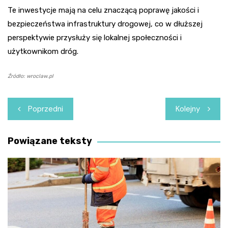
Te inwestycje mają na celu znaczącą poprawę jakości i
bezpieczeństwa infrastruktury drogowej, co w dłuższej
perspektywie przysłuży się lokalnej społeczności i
użytkownikom dróg.
Źródło: wroclaw.pl
Nawigacja
Poprzedni
Kolejny
wpisu
Powiązane teksty