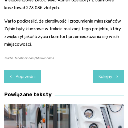
Wielobranżowe DROG MAS Adrian Szałobryt z Sulimowa
kosztował 273 035 złotych.
Warto podkreślić, że cierpliwość i zrozumienie mieszkańców
Zębic były kluczowe w trakcie realizacji tego projektu, który
zwiększył jakość życia i komfort przemieszczania się w ich
miejscowości.
źródło: facebook.com/UMSiechnice
Nawigacja
Poprzedni
Kolejny
wpisu
Powiązane teksty