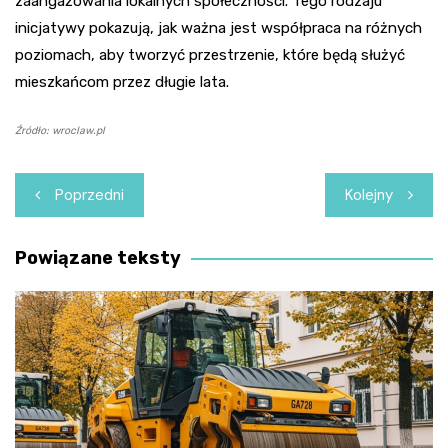
zaangażowania lokalnych społeczności. Tego rodzaju
inicjatywy pokazują, jak ważna jest współpraca na różnych
poziomach, aby tworzyć przestrzenie, które będą służyć
mieszkańcom przez długie lata.
Źródło: wroclaw.pl
Nawigacja
Poprzedni
Kolejny
wpisu
Powiązane teksty