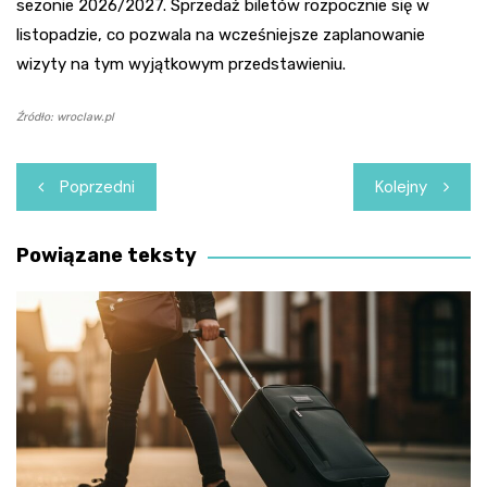
sezonie 2026/2027. Sprzedaż biletów rozpocznie się w
listopadzie, co pozwala na wcześniejsze zaplanowanie
wizyty na tym wyjątkowym przedstawieniu.
Źródło: wroclaw.pl
Nawigacja
Poprzedni
Kolejny
wpisu
Powiązane teksty