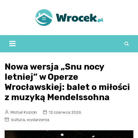
Skip
to
content
Nowa wersja „Snu nocy
letniej” w Operze
Wrocławskiej: balet o miłości
z muzyką Mendelssohna
Michał Kozicki
12 czerwca 2026
,
kultura
wydarzenia