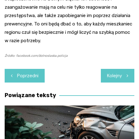
zaangażowanie mają na celu nie tylko reagowanie na
przestępstwa, ale także zapobieganie im poprzez działania
prewencyjne. To oni będą dbać o to, aby każdy mieszkaniec
regionu czuł się bezpiecznie i mógł liczyć na szybką pomoc
w razie potrzeby.
Źródło: facebook.com/dolnoslaska.policja
Nawigacja
Poprzedni
Kolejny
wpisu
Powiązane teksty