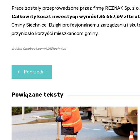
Prace zostały przeprowadzone przez firmę REZNAK Sp. z o.o.
Całkowity koszt inwestycji wyniósł 36 657,69 zł bru
Gminy Siechnice. Dzięki profesjonalnemu zarządzaniu i skut
przyniosło korzyści mieszkańcom gminy.
źródło: facebook.com/UMSiechnice
Nawigacja
Poprzedni
wpisu
Powiązane teksty