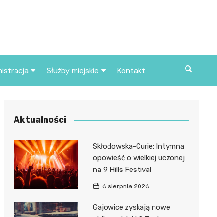
istracja
Służby miejskie
Kontakt
ortowe
Straż pożarna
S
Policja
Aktualności
d skarbowy
Straż miejska
Skłodowska-Curie: Intymna
d miasta
opowieść o wielkiej uczonej
na 9 Hills Festival
6 sierpnia 2026
Gajowice zyskają nowe