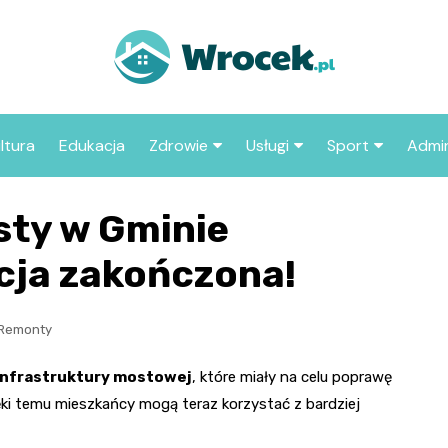
ltura
Edukacja
Zdrowie
Usługi
Sport
Admin
sze miejsca
Szpital
Wesele
Aktualności sp
ZUS
sty w Gminie
Sklep medyczny
Klub
Klub piłkarski
MOP
aczyć we
cja zakończona!
Apteka
Taxi
Pozostałe kluby
Urzą
sportowe
Stacja paliw
Urzą
Remonty
Księgarnia
infrastruktury mostowej
, które miały na celu poprawę
Restauracja
ęki temu mieszkańcy mogą teraz korzystać z bardziej
Adwokat