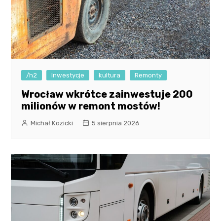
/h2
Inwestycje
kultura
Remonty
Wrocław wkrótce zainwestuje 200
milionów w remont mostów!
Michał Kozicki
5 sierpnia 2026