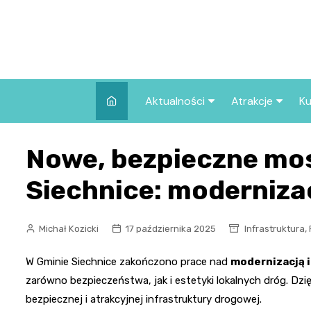
Skip
to
content
Aktualności
Atrakcje
Ku
Pozostałe
Najpopularniej
Nowe, bezpieczne mo
we Wrocławiu
Wszystkie wpisy
Co warto zob
Siechnice: moderniza
Wrocławiu?
,
Michał Kozicki
17 października 2025
Infrastruktura
W Gminie Siechnice zakończono prace nad
modernizacją 
zarówno bezpieczeństwa, jak i estetyki lokalnych dróg. Dzi
bezpiecznej i atrakcyjnej infrastruktury drogowej.