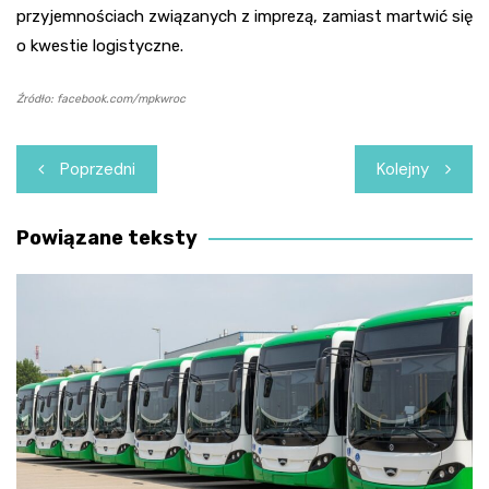
przyjemnościach związanych z imprezą, zamiast martwić się
o kwestie logistyczne.
Źródło: facebook.com/mpkwroc
Nawigacja
Poprzedni
Kolejny
wpisu
Powiązane teksty