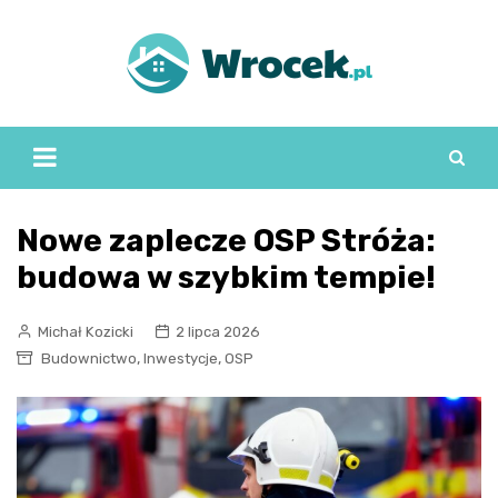
Skip
to
content
Nowe zaplecze OSP Stróża:
budowa w szybkim tempie!
Michał Kozicki
2 lipca 2026
,
,
Budownictwo
Inwestycje
OSP