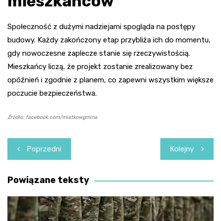
mieszkańców
Społeczność z dużymi nadziejami spogląda na postępy
budowy. Każdy zakończony etap przybliża ich do momentu,
gdy nowoczesne zaplecze stanie się rzeczywistością.
Mieszkańcy liczą, że projekt zostanie zrealizowany bez
opóźnień i zgodnie z planem, co zapewni wszystkim większe
poczucie bezpieczeństwa.
Źródło: facebook.com/mietkowgmina
Nawigacja
Poprzedni
Kolejny
wpisu
Powiązane teksty