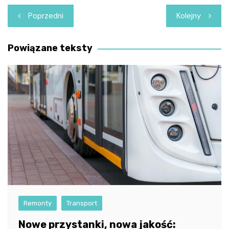
Nawigacja
Poprzedni
Kolejny
wpisu
Powiązane teksty
Remonty
Transport
Nowe przystanki, nowa jakość: