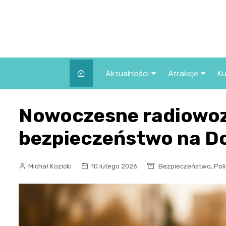
Skip
to
content
Aktualności
Atrakcje
Ku
Pozostałe
Najpopularniej
Nowoczesne radiowoz
we Wrocławiu
Wszystkie wpisy
Co warto zob
bezpieczeństwo na D
Wrocławiu?
,
Michał Kozicki
10 lutego 2026
Bezpieczeństwo
Poli