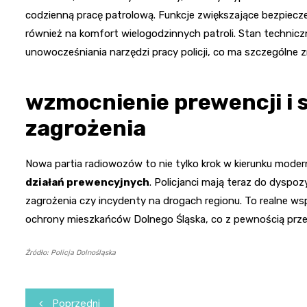
codzienną pracę patrolową. Funkcje zwiększające bezpiecz
również na komfort wielogodzinnych patroli. Stan techni
unowocześniania narzędzi pracy policji, co ma szczególne
wzmocnienie prewencji i 
zagrożenia
Nowa partia radiowozów to nie tylko krok w kierunku moder
działań prewencyjnych
. Policjanci mają teraz do dyspo
zagrożenia czy incydenty na drogach regionu. To realne ws
ochrony mieszkańców Dolnego Śląska, co z pewnością przeł
Źródło: Policja Dolnośląska
Nawigacja
Poprzedni