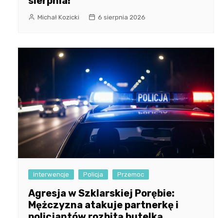
sierpnia!
Michał Kozicki
6 sierpnia 2026
Interwencje
Policja
Przemoc
Agresja w Szklarskiej Porębie:
Mężczyzna atakuje partnerkę i
policjantów rozbitą butelką