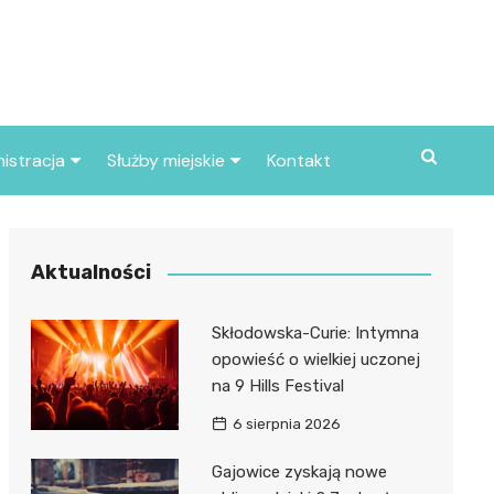
istracja
Służby miejskie
Kontakt
ortowe
Straż pożarna
S
Policja
Aktualności
d skarbowy
Straż miejska
Skłodowska-Curie: Intymna
d miasta
opowieść o wielkiej uczonej
na 9 Hills Festival
6 sierpnia 2026
Gajowice zyskają nowe