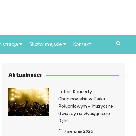
istracja
Służby miejskie
Kontakt
ortowe
Straż pożarna
S
Policja
Aktualności
d skarbowy
Straż miejska
Letnie Koncerty
d miasta
Chopinowskie w Parku
Południowym – Muzyczne
Gwiazdy na Wyciągnięcie
Ręki!
7 sierpnia 2026