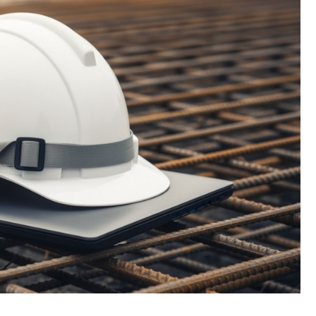
Fryzjer
Kino
Poczta