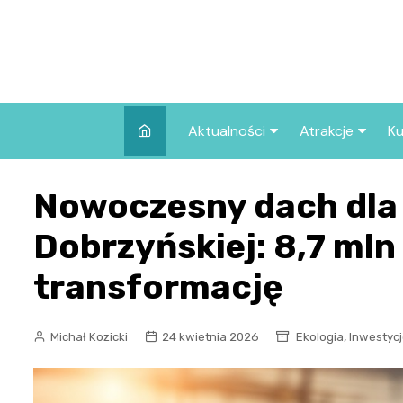
Skip
to
content
Aktualności
Atrakcje
Ku
Pozostałe
Najpopularniej
Nowoczesny dach dla
we Wrocławiu
Wszystkie wpisy
Co warto zob
Dobrzyńskiej: 8,7 mln
Wrocławiu?
transformację
,
Michał Kozicki
24 kwietnia 2026
Ekologia
Inwestyc