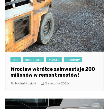
/h2
Inwestycje
kultura
Remonty
Wrocław wkrótce zainwestuje 200
milionów w remont mostów!
Michał Kozicki
5 sierpnia 2026