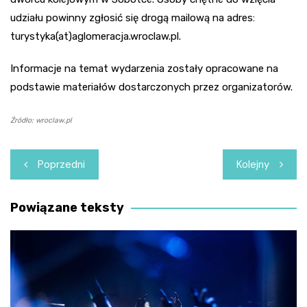
udziału powinny zgłosić się drogą mailową na adres:
turystyka(at)aglomeracja.wroclaw.pl.
Informacje na temat wydarzenia zostały opracowane na
podstawie materiałów dostarczonych przez organizatorów.
Źródło: wroclaw.pl
Nawigacja
Poprzedni
Kolejny
wpisu
Powiązane teksty