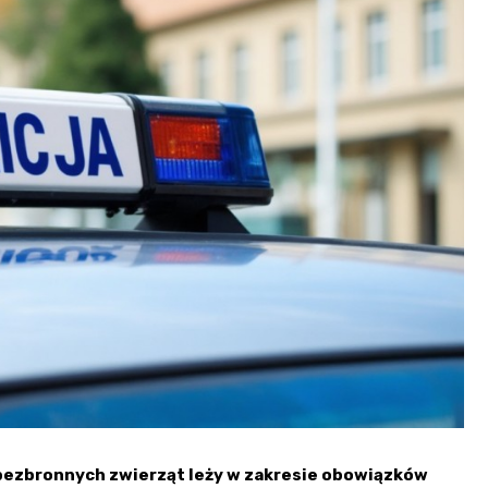
Fryzjer
Kino
Poczta
 bezbronnych zwierząt leży w zakresie obowiązków