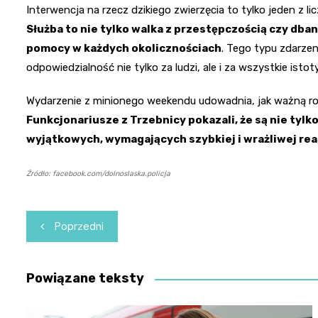
Interwencja na rzecz dzikiego zwierzęcia to tylko jeden z lic
Służba to nie tylko walka z przestępczością czy dba
pomocy w każdych okolicznościach
. Tego typu zdarze
odpowiedzialność nie tylko za ludzi, ale i za wszystkie ist
Wydarzenie z minionego weekendu udowadnia, jak ważną rolę
Funkcjonariusze z Trzebnicy pokazali, że są nie tyl
wyjątkowych, wymagających szybkiej i wrażliwej rea
Źródło: facebook.com/dolnoslaska.policja
Nawigacja
Poprzedni
wpisu
Powiązane teksty