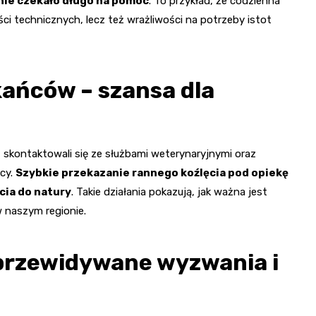
nie czekało długo na pomoc
. To przykład, że codzienna
ci technicznych, lecz też wrażliwości na potrzeby istot
kańców – szansa dla
 skontaktowali się ze służbami weterynaryjnymi oraz
ocy.
Szybkie przekazanie rannego koźlęcia pod opiekę
cia do natury
. Takie działania pokazują, jak ważna jest
 naszym regionie.
eprzewidywane wyzwania i