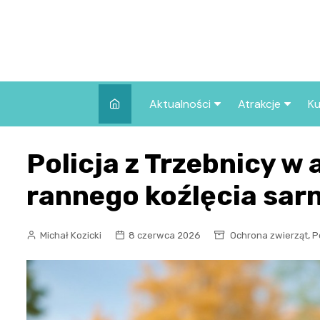
Skip
to
content
Aktualności
Atrakcje
Ku
Pozostałe
Najpopularniej
Policja z Trzebnicy w 
we Wrocławiu
Wszystkie wpisy
Co warto zob
rannego koźlęcia sarn
Wrocławiu?
,
Michał Kozicki
8 czerwca 2026
Ochrona zwierząt
P