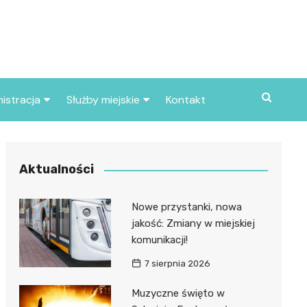
istracja
Służby miejskie
Kontakt
ortowe
Straż pożarna
S
Policja
Aktualności
d skarbowy
Straż miejska
Nowe przystanki, nowa
d miasta
jakość: Zmiany w miejskiej
komunikacji!
7 sierpnia 2026
Muzyczne święto w