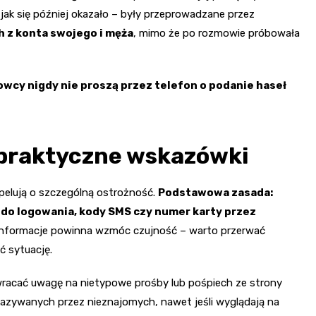
jak się później okazało – były przeprowadzane przez
ch z konta swojego i męża
, mimo że po rozmowie próbowała
wcy nigdy nie proszą przez telefon o podanie haseł
– praktyczne wskazówki
 apelują o szczególną ostrożność.
Podstawowa zasada:
e do logowania, kody SMS czy numer karty przez
informacje powinna wzmóc czujność – warto przerwać
ć sytuację.
racać uwagę na nietypowe prośby lub pośpiech ze strony
kazywanych przez nieznajomych, nawet jeśli wyglądają na