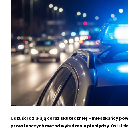
Oszuści działają coraz skuteczniej – mieszkańcy pow
przestępczych metod wyłudzania pieniędzy.
Ostatnie