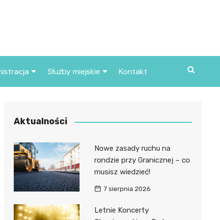
istracja
Służby miejskie
Kontakt
ortowe
Straż pożarna
S
Policja
Aktualności
d skarbowy
Straż miejska
Nowe zasady ruchu na
d miasta
rondzie przy Granicznej – co
musisz wiedzieć!
7 sierpnia 2026
Letnie Koncerty