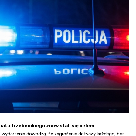
Fryzjer
Kino
Poczta
iatu trzebnickiego znów stali się celem
 wydarzenia dowodzą, że zagrożenie dotyczy każdego, bez