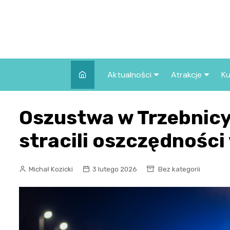
Skip
to
content
Aktualności
Atrakcje
Ku
Pozostałe
Najpopularniej
Oszustwa w Trzebnicy
we Wrocławiu
Wszystkie wpisy
Co warto zob
stracili oszczędności 
Wrocławiu?
Michał Kozicki
3 lutego 2026
Bez kategorii