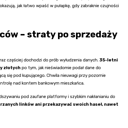
kazują, jak łatwo wpaść w pułapkę, gdy zabraknie czujności
ów – straty po sprzedaży
raz częściej dochodzi do prób wyłudzenia danych.
35-letni
y złotych
po tym, jak nieświadomie podał dane do
ącą się pod kupującego. Chwila nieuwagi przy pozornie
 kontrolę nad kontem bankowym mieszkańca.
dszywaniu pod zaufane platformy i szybkim nakłanianiu do
ejrzanych linków ani przekazywać swoich haseł, nawet