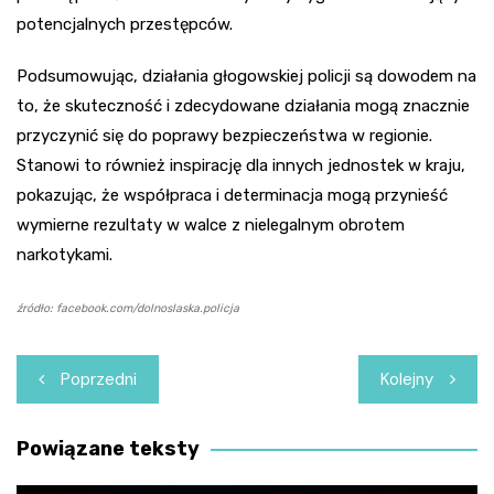
potencjalnych przestępców.
Podsumowując, działania głogowskiej policji są dowodem na
to, że skuteczność i zdecydowane działania mogą znacznie
przyczynić się do poprawy bezpieczeństwa w regionie.
Stanowi to również inspirację dla innych jednostek w kraju,
pokazując, że współpraca i determinacja mogą przynieść
wymierne rezultaty w walce z nielegalnym obrotem
narkotykami.
źródło: facebook.com/dolnoslaska.policja
Nawigacja
Poprzedni
Kolejny
wpisu
Powiązane teksty