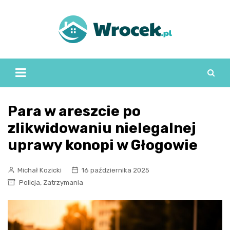
Skip
to
content
Para w areszcie po
zlikwidowaniu nielegalnej
uprawy konopi w Głogowie
Michał Kozicki
16 października 2025
,
Policja
Zatrzymania