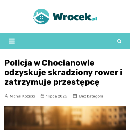
Skip
to
content
Policja w Chocianowie
odzyskuje skradziony rower i
zatrzymuje przestępcę
Michał Kozicki
1 lipca 2026
Bez kategorii