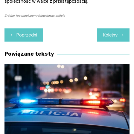
społeczność w walce z przestępczością.
Źródło: facebook.com/dolnoslaska.policja
Nawigacja
Poprzedni
Kolejny
wpisu
Powiązane teksty