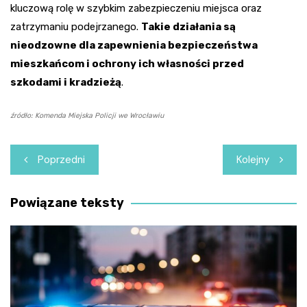
kluczową rolę w szybkim zabezpieczeniu miejsca oraz
zatrzymaniu podejrzanego.
Takie działania są
nieodzowne dla zapewnienia bezpieczeństwa
mieszkańcom i ochrony ich własności przed
szkodami i kradzieżą
.
źródło: Komenda Miejska Policji we Wrocławiu
Nawigacja
Poprzedni
Kolejny
wpisu
Powiązane teksty