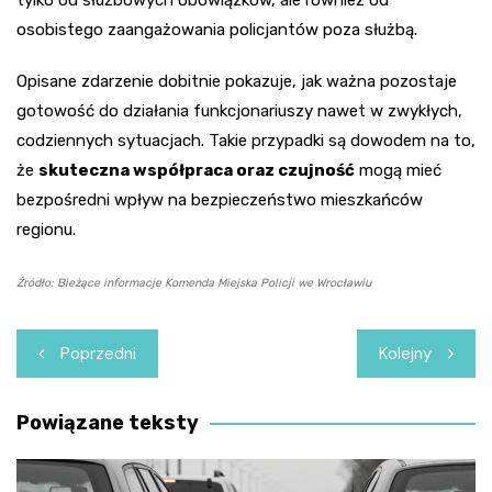
osobistego zaangażowania policjantów poza służbą.
Opisane zdarzenie dobitnie pokazuje, jak ważna pozostaje
gotowość do działania funkcjonariuszy nawet w zwykłych,
codziennych sytuacjach. Takie przypadki są dowodem na to,
że
skuteczna współpraca oraz czujność
mogą mieć
bezpośredni wpływ na bezpieczeństwo mieszkańców
regionu.
Źródło: Bieżące informacje Komenda Miejska Policji we Wrocławiu
Nawigacja
Poprzedni
Kolejny
wpisu
Powiązane teksty