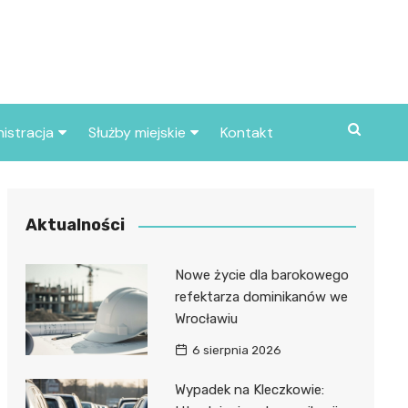
istracja
Służby miejskie
Kontakt
ortowe
Straż pożarna
S
Policja
Aktualności
d skarbowy
Straż miejska
Nowe życie dla barokowego
d miasta
refektarza dominikanów we
Wrocławiu
6 sierpnia 2026
Wypadek na Kleczkowie: