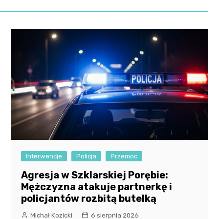
Interwencje
Policja
Przemoc
Agresja w Szklarskiej Porębie:
Mężczyzna atakuje partnerkę i
policjantów rozbitą butelką
Michał Kozicki
6 sierpnia 2026