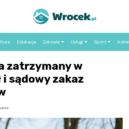
ltura
Edukacja
Zdrowie
Usługi
Sport
Admin
sze miejsca
Szpital
Wesele
Aktualności sp
ZUS
a zatrzymany w
Sklep medyczny
Klub
Klub piłkarski
MOP
aczyć we
 i sądowy zakaz
Apteka
Taxi
Pozostałe kluby
Urzą
sportowe
w
Stacja paliw
Urzą
Księgarnia
mania
Restauracja
Adwokat