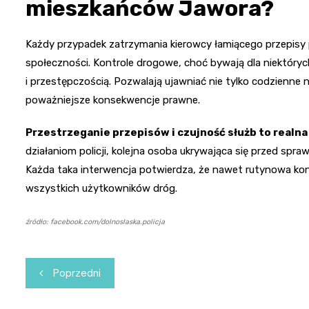
mieszkańców Jawora?
Każdy przypadek zatrzymania kierowcy łamiącego przepisy 
społeczności. Kontrole drogowe, choć bywają dla niektóryc
i przestępczością. Pozwalają ujawniać nie tylko codzienne
poważniejsze konsekwencje prawne.
Przestrzeganie przepisów i czujność służb to real
działaniom policji, kolejna osoba ukrywająca się przed spr
Każda taka interwencja potwierdza, że nawet rutynowa ko
wszystkich użytkowników dróg.
źródło: facebook.com/dolnoslaska.policja
Nawigacja
Poprzedni
wpisu