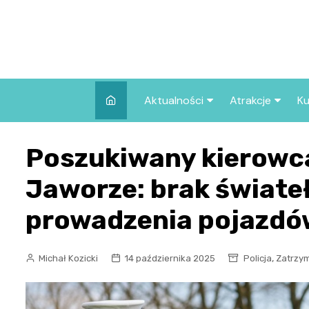
Skip
to
content
Aktualności
Atrakcje
Ku
Pozostałe
Najpopularniej
Poszukiwany kierowc
we Wrocławiu
Wszystkie wpisy
Co warto zob
Jaworze: brak świateł
Wrocławiu?
prowadzenia pojazdó
,
Michał Kozicki
14 października 2025
Policja
Zatrzy