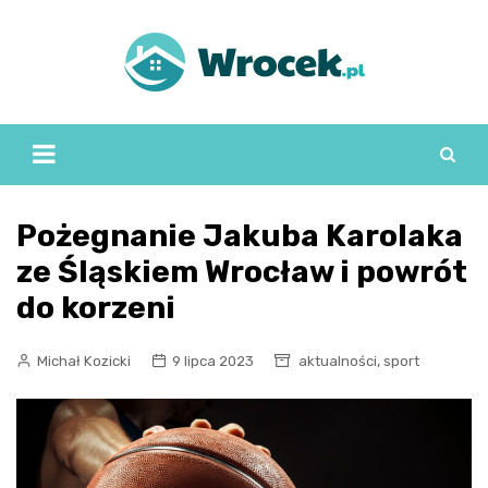
Skip
to
content
Pożegnanie Jakuba Karolaka
ze Śląskiem Wrocław i powrót
do korzeni
,
Michał Kozicki
9 lipca 2023
aktualności
sport