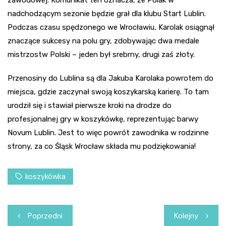
zawodowej. Komunikat ten oznacza, że Polak w
nadchodzącym sezonie będzie grał dla klubu Start Lublin.
Podczas czasu spędzonego we Wrocławiu, Karolak osiągnął
znaczące sukcesy na polu gry, zdobywając dwa medale
mistrzostw Polski – jeden był srebrny, drugi zaś złoty.
Przenosiny do Lublina są dla Jakuba Karolaka powrotem do
miejsca, gdzie zaczynał swoją koszykarską karierę. To tam
urodził się i stawiał pierwsze kroki na drodze do
profesjonalnej gry w koszykówkę, reprezentując barwy
Novum Lublin. Jest to więc powrót zawodnika w rodzinne
strony, za co Śląsk Wrocław składa mu podziękowania!
koszykówka
Nawigacja
Poprzedni
Kolejny