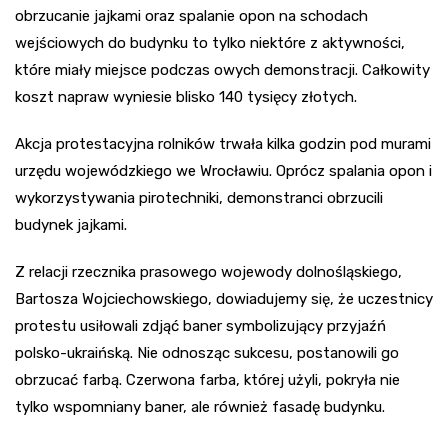
obrzucanie jajkami oraz spalanie opon na schodach
wejściowych do budynku to tylko niektóre z aktywności,
które miały miejsce podczas owych demonstracji. Całkowity
koszt napraw wyniesie blisko 140 tysięcy złotych.
Akcja protestacyjna rolników trwała kilka godzin pod murami
urzędu wojewódzkiego we Wrocławiu. Oprócz spalania opon i
wykorzystywania pirotechniki, demonstranci obrzucili
budynek jajkami.
Z relacji rzecznika prasowego wojewody dolnośląskiego,
Bartosza Wojciechowskiego, dowiadujemy się, że uczestnicy
protestu usiłowali zdjąć baner symbolizujący przyjaźń
polsko-ukraińską. Nie odnosząc sukcesu, postanowili go
obrzucać farbą. Czerwona farba, której użyli, pokryła nie
tylko wspomniany baner, ale również fasadę budynku.