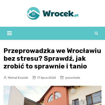
Skip
to
content
Przeprowadzka we Wrocławiu
bez stresu? Sprawdź, jak
zrobić to sprawnie i tanio
Michał Kozicki
17 lipca 2024
pozostałe