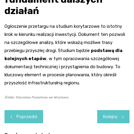
działań
Ogłoszenie przetargu na studium korytarzowe to istotny
krok w kierunku realizacji inwestycji. Dokument ten pozwoli
na szczegółowe analizy, które wskażą możliwe trasy
przebiegu przyszłej drogi. Studium będzie
podstawą dla
kolejnych etapów
, w tym opracowania szczegółowej
dokumentacji technicznej i przystąpienia do budowy. To
kluczowy element w procesie planowania, który określi
przyszłość infrastrukturalną regionu.
Źródło: Starostwo Powiatowe we Wrocławiu
Nawigacja
Poprzedni
Kolejny
wpisu