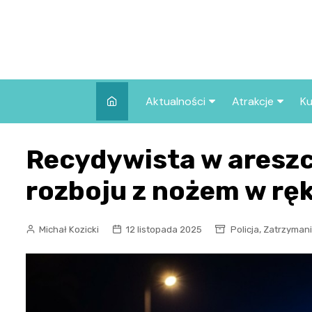
Skip
to
content
Aktualności
Atrakcje
Ku
Pozostałe
Najpopularniej
Recydywista w aresz
we Wrocławiu
Wszystkie wpisy
Co warto zob
rozboju z nożem w rę
Wrocławiu?
,
Michał Kozicki
12 listopada 2025
Policja
Zatrzyman