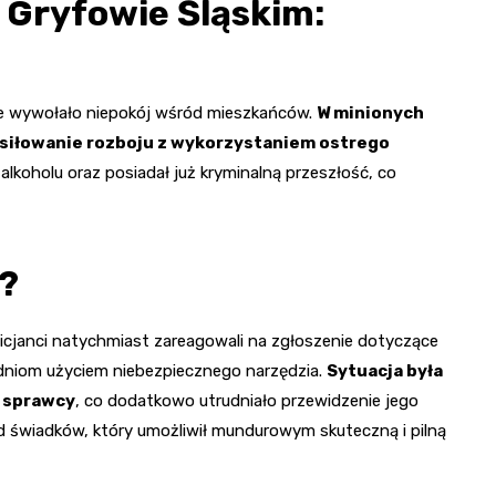
 Gryfowie Śląskim:
re wywołało niepokój wśród mieszkańców.
W minionych
usiłowanie rozboju z wykorzystaniem ostrego
lkoholu oraz posiadał już kryminalną przeszłość, co
i?
olicjanci natychmiast zareagowali na zgłoszenie dotyczące
dniom użyciem niebezpiecznego narzędzia.
Sytuacja była
i sprawcy
, co dodatkowo utrudniało przewidzenie jego
od świadków, który umożliwił mundurowym skuteczną i pilną