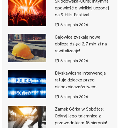
Skłodowska-Curie: Intymna
opowieść o wielkiej uczonej
na 9 Hills Festival
6 sierpnia 2026
Gajowice zyskają nowe
oblicze dzięki 2,7 mln zł na
rewitalizację!
6 sierpnia 2026
Błyskawiczna interwencja
ratuje dziecko przed
niebezpieczeństwem
6 sierpnia 2026
Zamek Górka w Sobótce:
Odkryj jego tajemnice z
przewodnikiem 15 sierpnia!