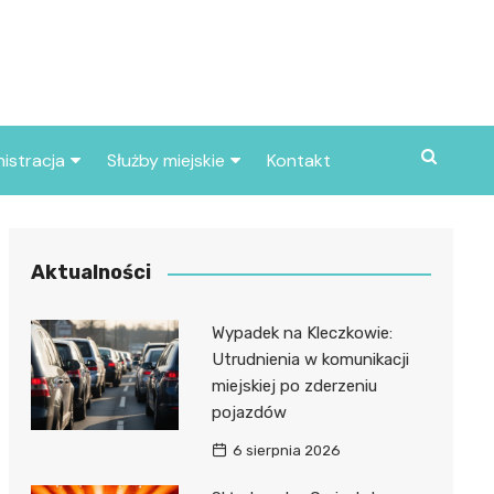
istracja
Służby miejskie
Kontakt
ortowe
Straż pożarna
S
Policja
Aktualności
d skarbowy
Straż miejska
Wypadek na Kleczkowie:
d miasta
Utrudnienia w komunikacji
miejskiej po zderzeniu
pojazdów
6 sierpnia 2026