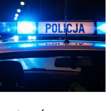
Fryzjer
Kino
Poczta