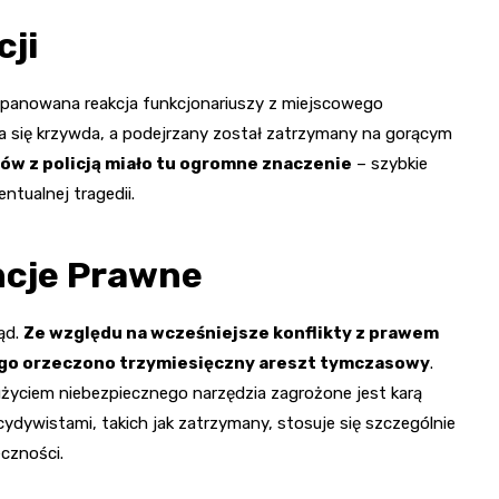
cji
opanowana reakcja funkcjonariuszy z miejscowego
ała się krzywda, a podejrzany został zatrzymany na gorącym
ów z policją miało tu ogromne znaczenie
– szybkie
tualnej tragedii.
ncje Prawne
ąd.
Ze względu na wcześniejsze konflikty z prawem
go orzeczono trzymiesięczny areszt tymczasowy
.
użyciem niebezpiecznego narzędzia zagrożone jest karą
ydywistami, takich jak zatrzymany, stosuje się szczególnie
czności.