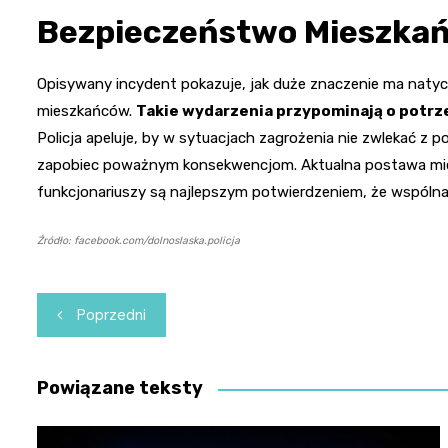
Bezpieczeństwo Mieszka
Opisywany incydent pokazuje, jak duże znaczenie ma naty
mieszkańców.
Takie wydarzenia przypominają o potrz
Policja apeluje, by w sytuacjach zagrożenia nie zwlekać z
zapobiec poważnym konsekwencjom. Aktualna postawa mie
funkcjonariuszy są najlepszym potwierdzeniem, że wspólna
Źródło: facebook.com/dolnoslaska.policja
Nawigacja
Poprzedni
wpisu
Powiązane teksty