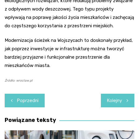
ekologicznych rozwiązań, które redukują problemy związane
z odpływem wody deszczowej. Tego typu projekty
wpływają na poprawę jakości życia mieszkańców i zachęcają
do częstszego korzystania z przestrzeni miejskich.
Modernizacja ścieżek na Wojszycach to doskonały przykład,
jak poprzez inwestycje w infrastrukturę można tworzyć
bardziej przyjazne i funkcjonalne przestrzenie dla
mieszkańców miasta.
Źródło: wroclaw.pl
Nawigacja
Poprzedni
Kolejny
wpisu
Powiązane teksty