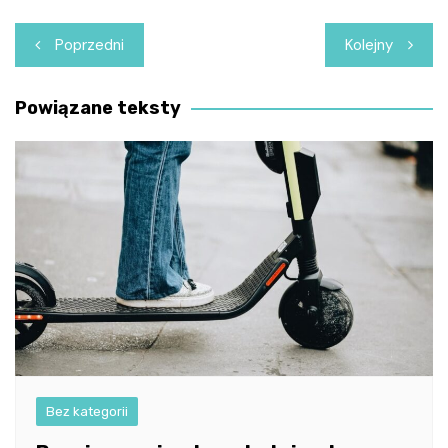
Nawigacja
Poprzedni
Kolejny
wpisu
Powiązane teksty
Bez kategorii