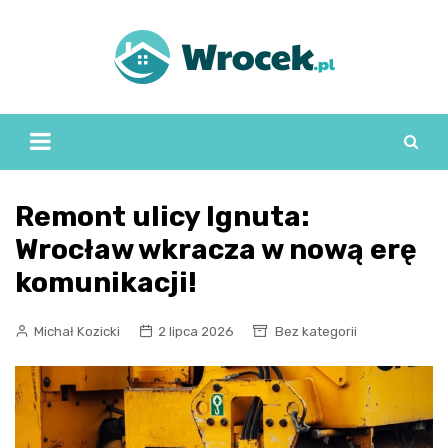
Skip
to
content
Remont ulicy Ignuta:
Wrocław wkracza w nową erę
komunikacji!
Michał Kozicki
2 lipca 2026
Bez kategorii