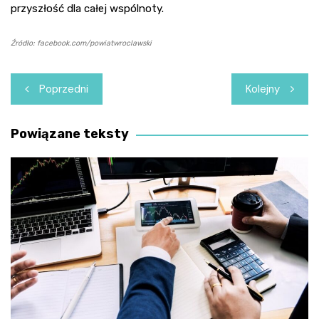
przyszłość dla całej wspólnoty.
Źródło: facebook.com/powiatwroclawski
Nawigacja
Poprzedni
Kolejny
wpisu
Powiązane teksty