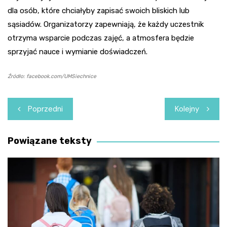
dla osób, które chciałyby zapisać swoich bliskich lub
sąsiadów. Organizatorzy zapewniają, że każdy uczestnik
otrzyma wsparcie podczas zajęć, a atmosfera będzie
sprzyjać nauce i wymianie doświadczeń.
Źródło: facebook.com/UMSiechnice
Nawigacja
Poprzedni
Kolejny
wpisu
Powiązane teksty