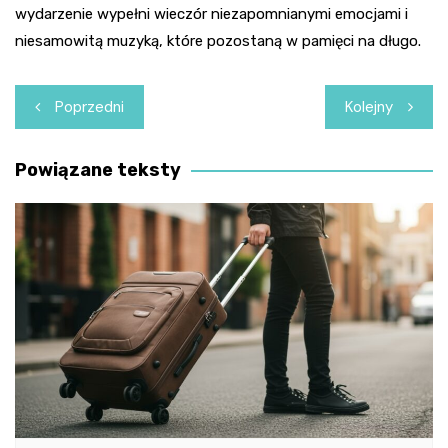
wydarzenie wypełni wieczór niezapomnianymi emocjami i
niesamowitą muzyką, które pozostaną w pamięci na długo.
Nawigacja
Poprzedni
Kolejny
wpisu
Powiązane teksty