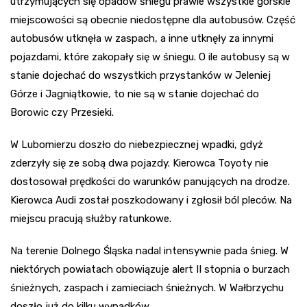
utrzymujących się opadów śniegu prawie wszystkie górskie
miejscowości są obecnie niedostępne dla autobusów. Część
autobusów utknęła w zaspach, a inne utknęły za innymi
pojazdami, które zakopały się w śniegu. O ile autobusy są w
stanie dojechać do wszystkich przystanków w Jeleniej
Górze i Jagniątkowie, to nie są w stanie dojechać do
Borowic czy Przesieki.
W Lubomierzu doszło do niebezpiecznej wpadki, gdyż
zderzyły się ze sobą dwa pojazdy. Kierowca Toyoty nie
dostosował prędkości do warunków panujących na drodze.
Kierowca Audi został poszkodowany i zgłosił ból pleców. Na
miejscu pracują służby ratunkowe.
Na terenie Dolnego Śląska nadal intensywnie pada śnieg. W
niektórych powiatach obowiązuje alert II stopnia o burzach
śnieżnych, zaspach i zamieciach śnieżnych. W Wałbrzychu
doszło już do kilku wypadków.