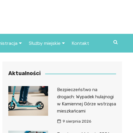
istracja
Służby miejskie
Kontakt
ortowe
Straż pożarna
S
Policja
Aktualności
d skarbowy
Straż miejska
Bezpieczeństwo na
d miasta
drogach: Wypadek hulajnogi
w Kamiennej Górze wstrząsa
mieszkańcami
9 sierpnia 2026