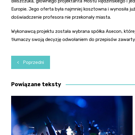
Biliszczuka, głównego projektanta Mostu Rędzińskiego i je
Europie. Jego oferta była najmniej kosztowna i wynosiła już
doświadczenie profesora nie przekonały miasta.
Wykonawcą projektu została wybrana spółka Asecon, której 
tłumaczy swoją decyzję odwołaniem do przepisów zawarty
Nawigacja
Poprzedni
wpisu
Powiązane teksty