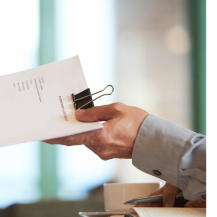
Fryzjer
Kino
Poczta