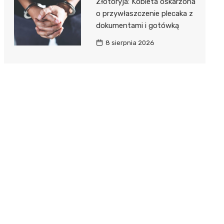
Złotoryja: Kobieta oskarżona
o przywłaszczenie plecaka z
dokumentami i gotówką
8 sierpnia 2026