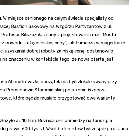
u. W miejsce cenionego na całym świecie specjalisty od
ączącej Bastion Sakwowy na Wzgórzu Partyzantów z ul.
Profesor Biliszczuk, znany z projektowania m.in. Mostu
 z powodu „rażąco niskiej ceny”, jak tłumaczą w magistracie.
i uzyskania dobrej roboty za niską cenę, postanowiło
 na znaczeniu w kontekście tego, że nowa oferta jest
ość 60 metrów. Jej początek ma być zlokalizowany przy
– na Promenadzie Staromiejskiej po stronie Wzgórza
ktowe, które będzie musiało przygotować dwa warianty
złożyło aż 10 firm. Różnica cen pomiędzy najtańszą, a
 do prawie 600 tys. zł. Wśród oferentów był zespół prof. Jana