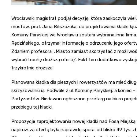
Wrocławski magistrat podjął decyzję, która zaskoczyła wiel
mostów, prof. Jana Biliszczuka, do projektowania kładki ł
Komuny Paryskiej we Wrocławiu została wybrana inna firma. 
Rędzińskiego, otrzymał informację o odrzuceniu jego oferty
Zdaniem profesora: „Miasto zamiast skorzystać z możliwośc
wybrać trochę droższą ofertę”. Fakt ten dodatkowo zyskuje
trzykrotnie droższa.
Planowana kładka dla pieszych i rowerzystów ma mieć dług
skrzyżowaniu ul. Podwale z ul. Komuny Paryskiej, a koniec 
Partyzantów. Niedawno ogłoszono przetarg na biuro proje
przebiegu tej kładki.
Propozycje zaprojektowania nowej kładki nad Fosą Miejską 
najdroższą ofertą była naprawdę spora: od blisko 49 tys. zł