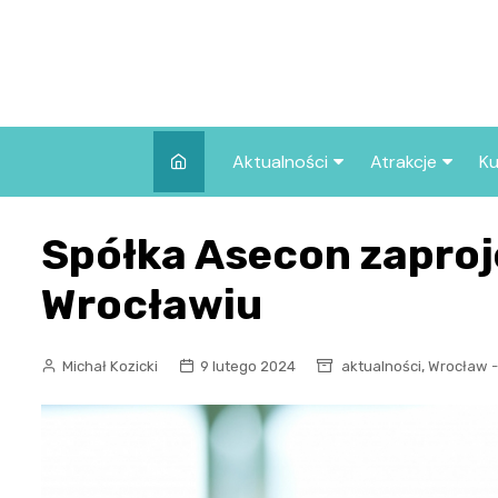
Skip
to
content
Aktualności
Atrakcje
Ku
Pozostałe
Najpopularniej
Spółka Asecon zaproj
we Wrocławiu
Wszystkie wpisy
Co warto zob
Wrocławiu
Wrocławiu?
,
Michał Kozicki
9 lutego 2024
aktualności
Wrocław -