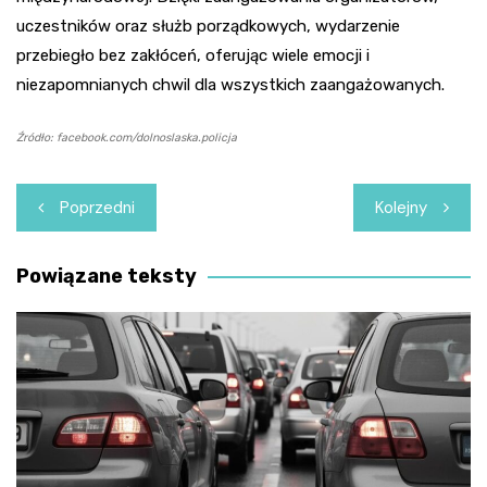
uczestników oraz służb porządkowych, wydarzenie
przebiegło bez zakłóceń, oferując wiele emocji i
niezapomnianych chwil dla wszystkich zaangażowanych.
Źródło: facebook.com/dolnoslaska.policja
Nawigacja
Poprzedni
Kolejny
wpisu
Powiązane teksty