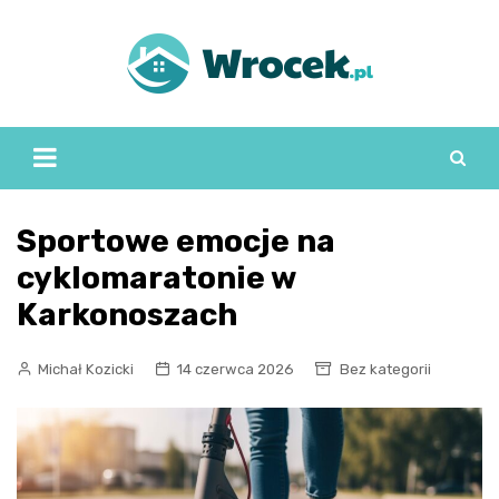
Skip
to
content
Sportowe emocje na
cyklomaratonie w
Karkonoszach
Michał Kozicki
14 czerwca 2026
Bez kategorii