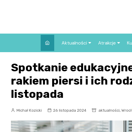
Skip
to
content
Aktualności
Atrakcje
Ku
Pozostałe
Najpopularniej
Spotkanie edukacyjne
we Wrocławiu
Wszystkie wpisy
Co warto zob
rakiem piersi i ich ro
Wrocławiu?
listopada
,
Michał Kozicki
26 listopada 2024
aktualności
Wrocł