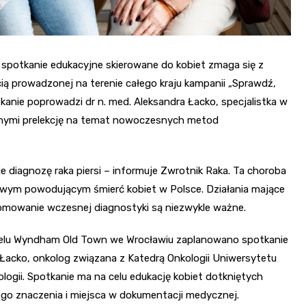
e spotkanie edukacyjne skierowane do kobiet zmaga się z
ścią prowadzonej na terenie całego kraju kampanii „Sprawdź,
kanie poprowadzi dr n. med. Aleksandra Łacko, specjalistka w
innymi prelekcję na temat nowoczesnych metod
 diagnozę raka piersi – informuje Zwrotnik Raka. Ta choroba
iwym powodującym śmierć kobiet w Polsce. Działania mające
romowanie wczesnej diagnostyki są niezwykle ważne.
Hotelu Wyndham Old Town we Wrocławiu zaplanowano spotkanie
 Łacko, onkolog związana z Katedrą Onkologii Uniwersytetu
gii. Spotkanie ma na celu edukację kobiet dotkniętych
– jego znaczenia i miejsca w dokumentacji medycznej.