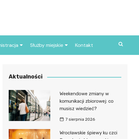
istracja
Służby miejskie
Kontakt
ortowe
Straż pożarna
S
Policja
Aktualności
d skarbowy
Straż miejska
Weekendowe zmiany w
d miasta
komunikacji zbiorowej: co
musisz wiedzieć?
7 sierpnia 2026
Wrocławskie śpiewy ku czci