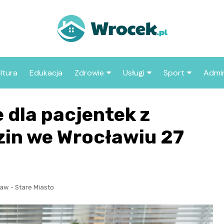
ltura
Edukacja
Zdrowie
Usługi
Sport
Admin
sze miejsca
Szpital
Wesele
Aktualności sp
ZUS
 dla pacjentek z
Sklep medyczny
Klub
Klub piłkarski
MOP
aczyć we
dzin we Wrocławiu 27
Apteka
Taxi
Pozostałe kluby
Urzą
sportowe
Stacja paliw
Urzą
Księgarnia
aw - Stare Miasto
Restauracja
Adwokat