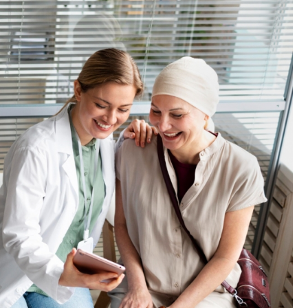
Fryzjer
Kino
Poczta