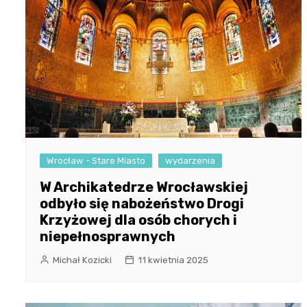
Wrocław - Stare Miasto
wydarzenia
W Archikatedrze Wrocławskiej
odbyło się nabożeństwo Drogi
Krzyżowej dla osób chorych i
niepełnosprawnych
Michał Kozicki
11 kwietnia 2025