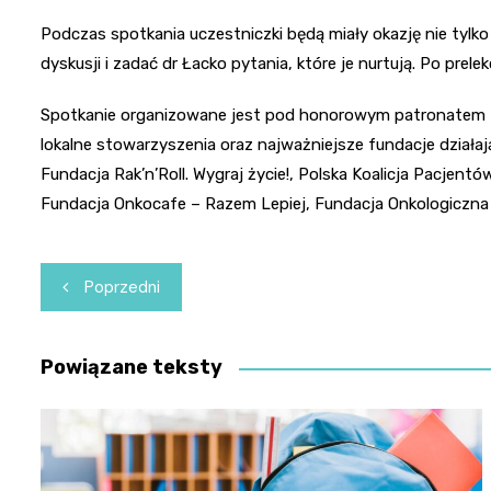
Podczas spotkania uczestniczki będą miały okazję nie tylk
dyskusji i zadać dr Łacko pytania, które je nurtują. Po prel
Spotkanie organizowane jest pod honorowym patronatem M
lokalne stowarzyszenia oraz najważniejsze fundacje działaj
Fundacja Rak’n’Roll. Wygraj życie!, Polska Koalicja Pacjen
Fundacja Onkocafe – Razem Lepiej, Fundacja Onkologiczna 
Nawigacja
Poprzedni
wpisu
Powiązane teksty