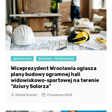
aktualności
Wrocław - Śródmieście
Wiceprezydent Wrocławia ogłasza
plany budowy ogromnej hali
widowiskowo-sportowej na terenie
"dziury Solorza"
Michał Kozicki
11 kwietnia 2025