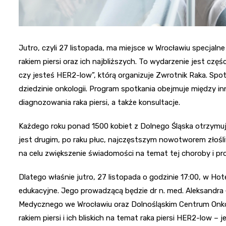
Jutro, czyli 27 listopada, ma miejsce w Wrocławiu specjaln
rakiem piersi oraz ich najbliższych. To wydarzenie jest czę
czy jesteś HER2-low”, którą organizuje Zwrotnik Raka. Spot
dziedzinie onkologii. Program spotkania obejmuje między 
diagnozowania raka piersi, a także konsultacje.
Każdego roku ponad 1500 kobiet z Dolnego Śląska otrzymuje
jest drugim, po raku płuc, najczęstszym nowotworem złośl
na celu zwiększenie świadomości na temat tej choroby i p
Dlatego właśnie jutro, 27 listopada o godzinie 17:00, w 
edukacyjne. Jego prowadzącą będzie dr n. med. Aleksandra
Medycznego we Wrocławiu oraz Dolnośląskim Centrum Onkolo
rakiem piersi i ich bliskich na temat raka piersi HER2-low 