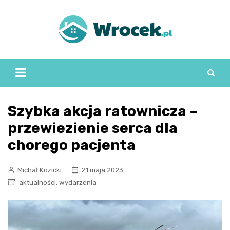
Skip
to
content
Szybka akcja ratownicza –
przewiezienie serca dla
chorego pacjenta
Michał Kozicki
21 maja 2023
,
aktualności
wydarzenia