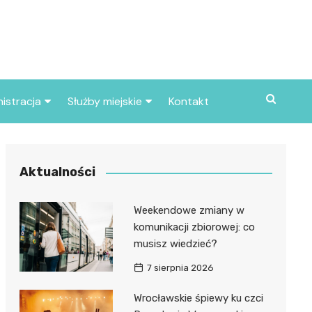
istracja
Służby miejskie
Kontakt
ortowe
Straż pożarna
S
Policja
Aktualności
d skarbowy
Straż miejska
Weekendowe zmiany w
d miasta
komunikacji zbiorowej: co
musisz wiedzieć?
7 sierpnia 2026
Wrocławskie śpiewy ku czci