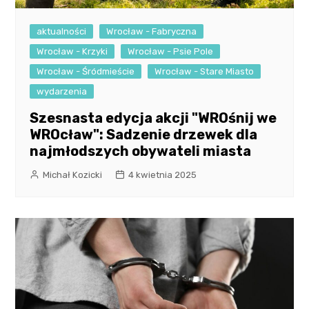
aktualności
Wrocław - Fabryczna
Wrocław - Krzyki
Wrocław - Psie Pole
Wrocław - Śródmieście
Wrocław - Stare Miasto
wydarzenia
Szesnasta edycja akcji "WROśnij we
WROcław": Sadzenie drzewek dla
najmłodszych obywateli miasta
Michał Kozicki
4 kwietnia 2025