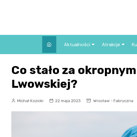
Skip
to
content
Aktualności
Atrakcje
Ku
Pozostałe
Najpopularniej
Co stało za okropnym
we Wrocławiu
Wszystkie wpisy
Co warto zob
Lwowskiej?
Wrocławiu?
Michał Kozicki
22 maja 2023
Wrocław - Fabryczna