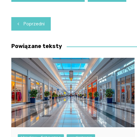
Nawigacja
Poprzedni
wpisu
Powiązane teksty