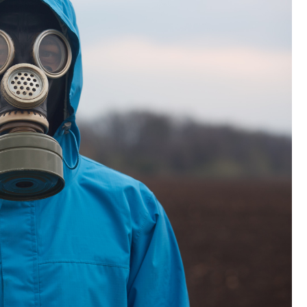
Fryzjer
Kino
Poczta