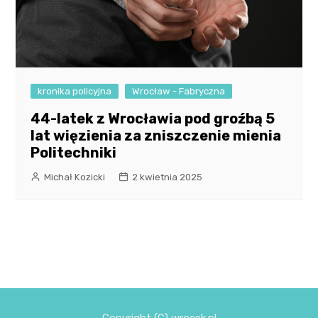
kronika policyjna
Wrocław - Fabryczna
44-latek z Wrocławia pod groźbą 5
lat więzienia za zniszczenie mienia
Politechniki
Michał Kozicki
2 kwietnia 2025
Copyright (C) wrocek.pl