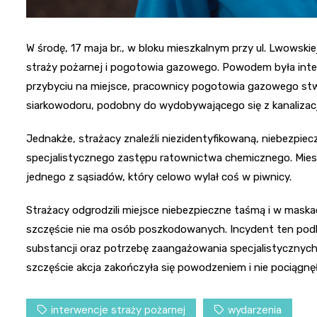
W środę, 17 maja br., w bloku mieszkalnym przy ul. Lwowsk
straży pożarnej i pogotowia gazowego. Powodem była inte
przybyciu na miejsce, pracownicy pogotowia gazowego stwier
siarkowodoru, podobny do wydobywającego się z kanalizacj
Jednakże, strażacy znaleźli niezidentyfikowaną, niebezpie
specjalistycznego zastępu ratownictwa chemicznego. Mies
jednego z sąsiadów, który celowo wylał coś w piwnicy.
Strażacy odgrodzili miejsce niebezpieczne taśmą i w mas
szczęście nie ma osób poszkodowanych. Incydent ten pod
substancji oraz potrzebę zaangażowania specjalistycznych 
szczęście akcja zakończyła się powodzeniem i nie pociągnę
interwencje straży pożarnej
wydarzenia