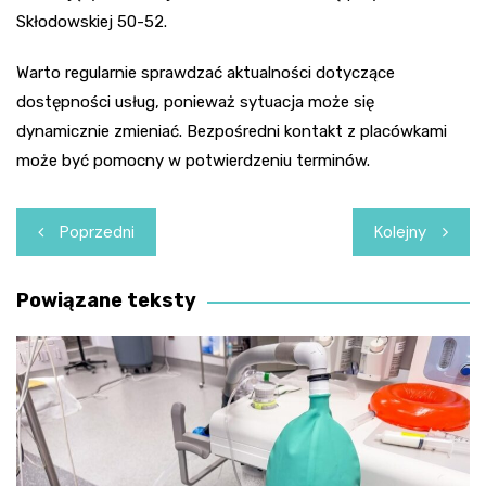
Skłodowskiej 50-52.
Warto regularnie sprawdzać aktualności dotyczące
dostępności usług, ponieważ sytuacja może się
dynamicznie zmieniać. Bezpośredni kontakt z placówkami
może być pomocny w potwierdzeniu terminów.
Nawigacja
Poprzedni
Kolejny
wpisu
Powiązane teksty