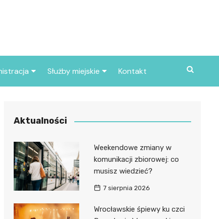
istracja
Służby miejskie
Kontakt
ortowe
Straż pożarna
S
Policja
Aktualności
d skarbowy
Straż miejska
Weekendowe zmiany w
d miasta
komunikacji zbiorowej: co
musisz wiedzieć?
7 sierpnia 2026
Wrocławskie śpiewy ku czci