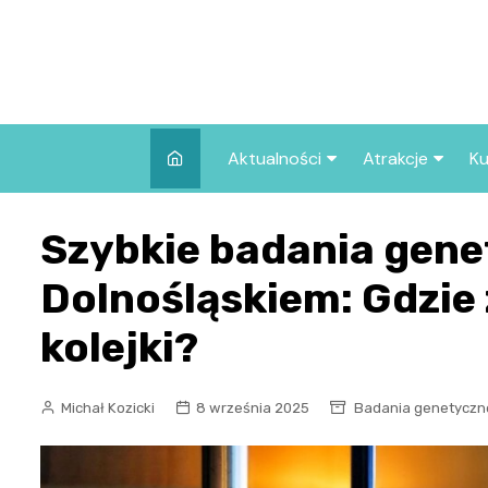
Skip
to
content
Aktualności
Atrakcje
Ku
Pozostałe
Najpopularniej
Szybkie badania gene
we Wrocławiu
Wszystkie wpisy
Co warto zob
Dolnośląskiem: Gdzie 
Wrocławiu?
kolejki?
Michał Kozicki
8 września 2025
Badania genetyczn