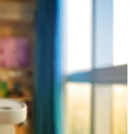
Fryzjer
Kino
Poczta