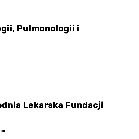
ii, Pulmonologii i
odnia Lekarska Fundacji
ście