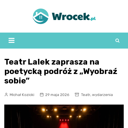
Skip
to
content
Teatr Lalek zaprasza na
poetycką podróż z „Wyobraź
sobie”
,
Michał Kozicki
29 maja 2026
Teatr
wydarzenia