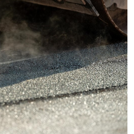
Fryzjer
Kino
Poczta