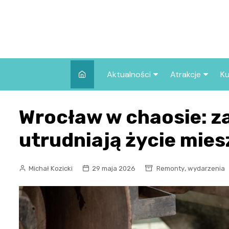
Skip
to
content
Aktualności
Atrakcje
Ku
Pozostałe
Najpopularniej
Wrocław w chaosie: z
we Wrocławiu
Wszystkie wpisy
Co warto zob
utrudniają życie mie
Wrocławiu?
,
Michał Kozicki
29 maja 2026
Remonty
wydarzenia