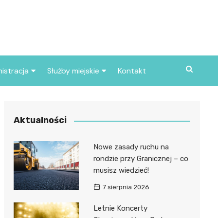
istracja
Służby miejskie
Kontakt
ortowe
Straż pożarna
S
Policja
Aktualności
d skarbowy
Straż miejska
Nowe zasady ruchu na
d miasta
rondzie przy Granicznej – co
musisz wiedzieć!
7 sierpnia 2026
Letnie Koncerty