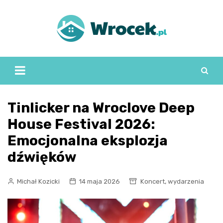
Skip
to
content
Tinlicker na Wroclove Deep
House Festival 2026:
Emocjonalna eksplozja
dźwięków
,
Michał Kozicki
14 maja 2026
Koncert
wydarzenia