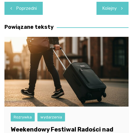
Nawigacja
Poprzedni
Kolejny
wpisu
Powiązane teksty
Rozrywka
wydarzenia
Weekendowy Festiwal Radości nad