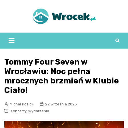
Skip
to
content
Tommy Four Seven w
Wrocławiu: Noc pełna
mrocznych brzmień w Klubie
Ciało!
Michał Kozicki
22 września 2025
,
Koncerty
wydarzenia