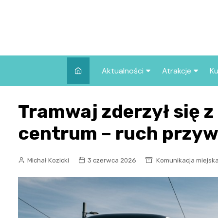
Skip
to
content
Aktualności
Atrakcje
Ku
Pozostałe
Najpopularniej
Tramwaj zderzył się
we Wrocławiu
Wszystkie wpisy
Co warto zob
centrum – ruch przy
Wrocławiu?
Michał Kozicki
3 czerwca 2026
Komunikacja miejsk