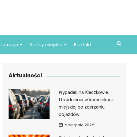
istracja
Służby miejskie
Kontakt
ortowe
Straż pożarna
S
Policja
Aktualności
d skarbowy
Straż miejska
Wypadek na Kleczkowie:
d miasta
Utrudnienia w komunikacji
miejskiej po zderzeniu
pojazdów
6 sierpnia 2026