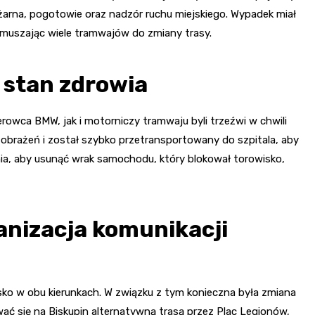
żarna, pogotowie oraz nadzór ruchu miejskiego. Wypadek miał
zmuszając wiele tramwajów do zmiany trasy.
 stan zdrowia
rowca BMW, jak i motorniczy tramwaju byli trzeźwi w chwili
obrażeń i został szybko przetransportowany do szpitala, aby
nia, aby usunąć wrak samochodu, który blokował torowisko,
anizacja komunikacji
sko w obu kierunkach. W związku z tym konieczna była zmiana
rować się na Biskupin alternatywną trasą przez Plac Legionów,