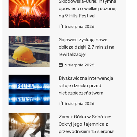
Skłodowska-Curie: Intymna
opowieść o wielkiej uczonej
na 9 Hills Festival
6 sierpnia 2026
Gajowice zyskają nowe
oblicze dzięki 2,7 mln zł na
rewitalizację!
6 sierpnia 2026
Błyskawiczna interwencja
ratuje dziecko przed
niebezpieczeństwem
6 sierpnia 2026
Zamek Górka w Sobótce:
Odkryj jego tajemnice z
przewodnikiem 15 sierpnia!