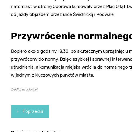
natomiast w stronę Oporowa kursowały przez Plac Orląt Lwows
do jazdy objazdem przez ulice Świdnicką i Podwale.
Przywrócenie normalneg
Dopiero około godziny 18:30, po skutecznym uprzątnięciu mi
przywrócony do normy. Dzięki szybkiej i sprawnej interwenc
utrudnienia, a komunikacja miejska wróciła do normalnego t
w jednym z kluczowych punktów miasta.
Źródło: wroclaw.pl
Nawigacja
Poprzedni
wpisu