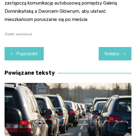
zastępczą komunikację autobusową pomiędzy Galerią
Dominikańską a Dworcem Głównym, aby ułatwić
mieszkańcom poruszanie się po mieście.
Źródło: wroclaw.pl
Nawigacja
Poprzedni
Kolejny
wpisu
Powiązane teksty