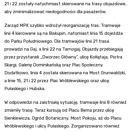
21 i 22 zostały natychmiast skierowane na trasy objazdowe,
aby zminimalizować niedogodności dla pasażerów.
Zarząd MPK szybko wdrożył reorganizację tras. Tramwaje
linii 4 kierowane są na Biskupin, natomiast linia 15 dojeżdża
do Parku Południowego. Dla tramwajów linii 21 trasa
prowadzi na Gaj, a linii 22 na Tarnogaj. Objazdy przebiegają
przez przystanek „Dworzec Główny”, ulicę Kołłątaja, Piotra
Skargi, Galerię Dominikańską oraz Plac Społeczny.
Dodatkowo, linia 4 została skierowana na Most Grunwaldzki,
a linie 15, 21 i 22 przez Plac Wróblewskiego oraz ulicę
Pułaskiego i Hubska.
W odpowiedzi na zaistniałą sytuację, tramwaje linii 8 również
zmieniły trasę. Teraz kursują od Placu Bema przez ulicę
Sienkiewicza, Ogród Botaniczny, Most Pokoju, aż do Placu
Wróblewskiego i ulicy Pułaskiego. Zorganizowano również