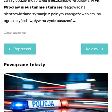
zależy codzienność wielu mieszkańców Wrocławia.
MPK
Wrocław nieustannie stara się
reagować na
nieprzewidziane sytuacje z pełnym zaangażowaniem, by
ograniczyć ich wpływ na życie pasażerów.
Źródło: wroclaw.pl
Nawigacja
Poprzedni
Kolejny
wpisu
Powiązane teksty