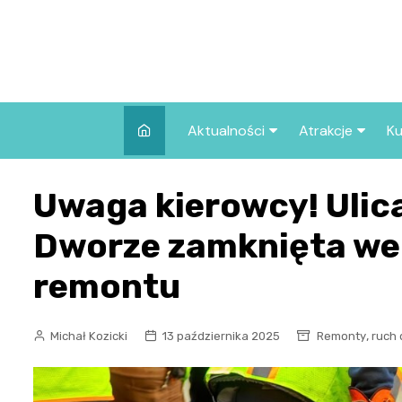
Skip
to
content
Aktualności
Atrakcje
Ku
Pozostałe
Najpopularniej
Uwaga kierowcy! Uli
we Wrocławiu
Wszystkie wpisy
Co warto zob
Dworze zamknięta we
Wrocławiu?
remontu
,
Michał Kozicki
13 października 2025
Remonty
ruch