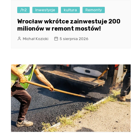
/h2
Inwestycje
kultura
Remonty
Wrocław wkrótce zainwestuje 200
milionów w remont mostów!
Michał Kozicki
5 sierpnia 2026