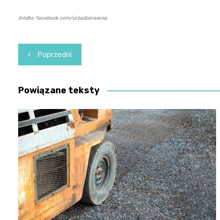
źródło: facebook.com/urzadzorawina
Nawigacja
Poprzedni
wpisu
Powiązane teksty