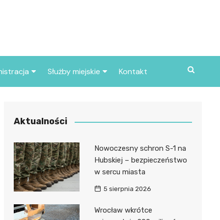
istracja
Służby miejskie
Kontakt
ortowe
Straż pożarna
S
Policja
Aktualności
d skarbowy
Straż miejska
Nowoczesny schron S-1 na
d miasta
Hubskiej – bezpieczeństwo
w sercu miasta
5 sierpnia 2026
Wrocław wkrótce