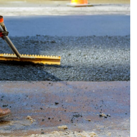
Fryzjer
Kino
Poczta