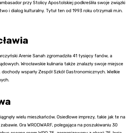
ambasador przy Stolicy Apostolskiej podkreśliła swoje związki
 i dialog kulturalny. Tytuł ten od 1993 roku otrzymali m.in.
cławia
arczyński Arenie Sanah zgromadziła 41 tysięcy fanów, a
dowych. Wrocławskie kulinaria także znalazły swoje miejsce
 dochody wsparły Zespół Szkół Gastronomicznych. Wielkie
nych.
awa
gnęły wielu mieszkańców. Osiedlowe imprezy, takie jak te na
nej zabawie. Gra WRODWARF, polegająca na poszukiwaniu 30