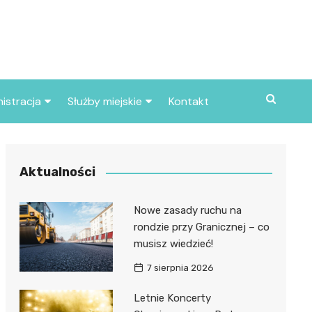
istracja
Służby miejskie
Kontakt
ortowe
Straż pożarna
S
Policja
Aktualności
d skarbowy
Straż miejska
Nowe zasady ruchu na
d miasta
rondzie przy Granicznej – co
musisz wiedzieć!
7 sierpnia 2026
Letnie Koncerty