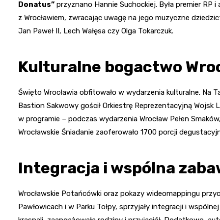
Donatus”
przyznano Hannie Suchockiej. Była premier RP i 
z Wrocławiem, zwracając uwagę na jego muzyczne dziedzictwo
Jan Paweł II, Lech Wałęsa czy Olga Tokarczuk.
Kulturalne bogactwo Wro
Święto Wrocławia obfitowało w wydarzenia kulturalne. Na T
Bastion Sakwowy gościł Orkiestrę Reprezentacyjną Wojsk Lą
w programie – podczas wydarzenia Wrocław Pełen Smaków,
Wrocławskie Śniadanie zaoferowało 1700 porcji degustacyj
Integracja i wspólna zab
Wrocławskie Potańcówki oraz pokazy wideomappingu przycią
Pawłowicach i w Parku Tołpy, sprzyjały integracji i wspól