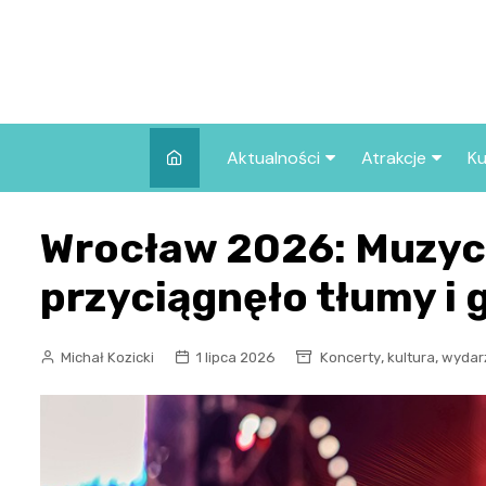
Skip
to
content
Aktualności
Atrakcje
Ku
Pozostałe
Najpopularniej
Wrocław 2026: Muzyc
we Wrocławiu
Wszystkie wpisy
Co warto zob
przyciągnęło tłumy i 
Wrocławiu?
,
,
Michał Kozicki
1 lipca 2026
Koncerty
kultura
wydar