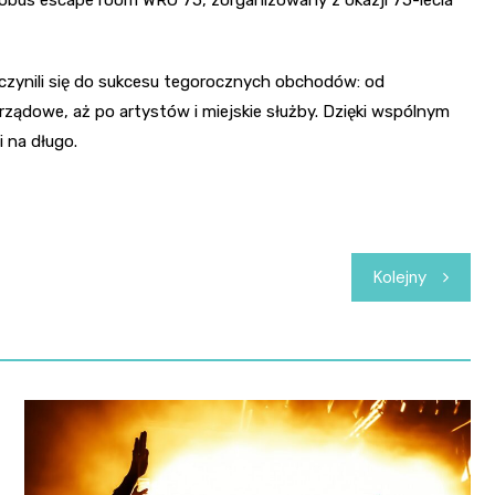
utobus escape room WRO 75, zorganizowany z okazji 75-lecia
yczynili się do sukcesu tegorocznych obchodów: od
arządowe, aż po artystów i miejskie służby. Dzięki wspólnym
 na długo.
Kolejny