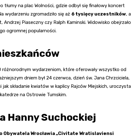
tłumy na plac Wolności, gdzie odbył się finałowy koncert
 Na wydarzeniu zgromadziło się aż
6 tysięcy uczestników
, a
et, Andrzej Piaseczny czy Ralph Kaminski. Widowisko obejrzało
ego ogromnej popularności.
mieszkańców
80 różnorodnym wydarzeniom, które oferowały wszystko od
ważniejszym dniem był 24 czerwca, dzień św. Jana Chrzciciela,
jak składanie kwiatów w kaplicy Rajców Miejskich, uroczysta
w katedrze na Ostrowie Tumskim.
la Hanny Suchockiej
Obywatela Wrocławia „Civitate Wratislaviensi