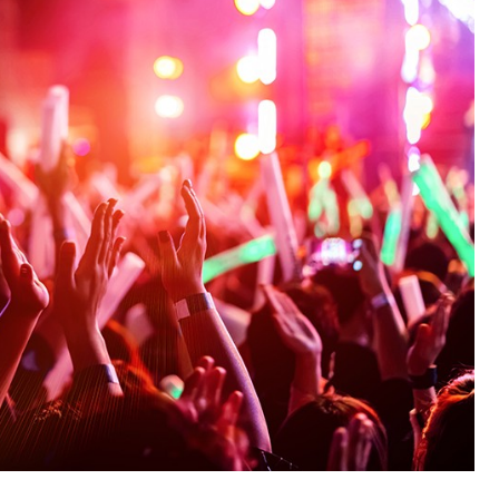
Fryzjer
Kino
Poczta