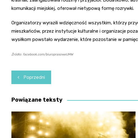
krasnali, zaangażowała rodziny i przyjaciół. Dodatkowo, a
komunikacji miejskiej, oferował nietypową formę rozrywki.
Organizatorzy wyrazili wdzięczność wszystkim, którzy prz
mieszkańców, przez instytucje kulturalne i organizacje poz
wysiłkom powstało wydarzenie, które pozostanie w pamięci
Źródło: facebook.com/biuroprasoweUMW
Nawigacja
Poprzedni
wpisu
Powiązane teksty