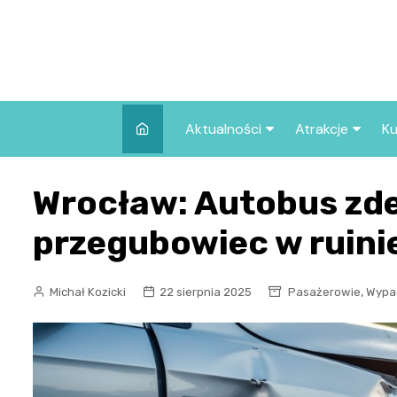
Skip
to
content
Aktualności
Atrakcje
Ku
Pozostałe
Najpopularniej
Wrocław: Autobus zde
we Wrocławiu
Wszystkie wpisy
Co warto zob
przegubowiec w ruini
Wrocławiu?
,
Michał Kozicki
22 sierpnia 2025
Pasażerowie
Wypa