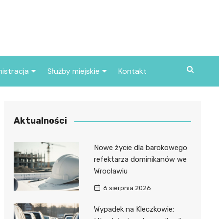
istracja
Służby miejskie
Kontakt
ortowe
Straż pożarna
S
Policja
Aktualności
d skarbowy
Straż miejska
Nowe życie dla barokowego
d miasta
refektarza dominikanów we
Wrocławiu
6 sierpnia 2026
Wypadek na Kleczkowie: