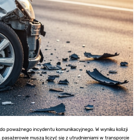
Fryzjer
Kino
Poczta
o do poważnego incydentu komunikacyjnego. W wyniku kolizji
asażerowie muszą liczyć się z utrudnieniami w transporcie