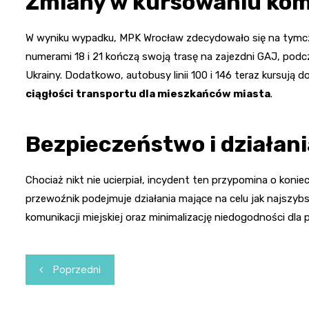
Zmiany w kursowaniu komu
W wyniku wypadku, MPK Wrocław zdecydowało się na tymcza
numerami 18 i 21 kończą swoją trasę na zajezdni GAJ, podcz
Ukrainy. Dodatkowo, autobusy linii 100 i 146 teraz kursują d
ciągłości transportu dla mieszkańców miasta
.
Bezpieczeństwo i działan
Chociaż nikt nie ucierpiał, incydent ten przypomina o koni
przewoźnik podejmuje działania mające na celu jak najszy
komunikacji miejskiej oraz minimalizację niedogodności dla
Nawigacja
Poprzedni
wpisu