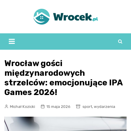
Skip
to
content
Wrocław gości
międzynarodowych
strzelców: emocjonujące IPA
Games 2026!
,
Michał Kozicki
15 maja 2026
sport
wydarzenia