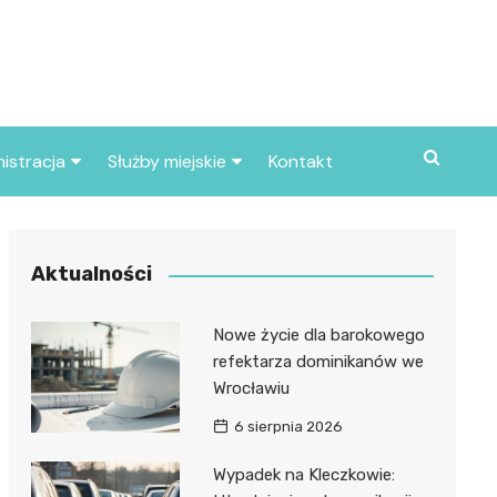
istracja
Służby miejskie
Kontakt
ortowe
Straż pożarna
S
Policja
Aktualności
d skarbowy
Straż miejska
Nowe życie dla barokowego
d miasta
refektarza dominikanów we
Wrocławiu
6 sierpnia 2026
Wypadek na Kleczkowie: