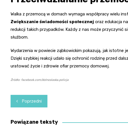
Walka z przemocą w domach wymaga współpracy wielu instyt
Zwiększanie świadomości społecznej
oraz edukacja n
redukcji takich przypadków. Każdy z nas może przyczynić s
służbom.
Wydarzenia w powiecie ząbkowickim pokazują, jak istotne j
Dzięki szybkiej reakcji udało się ochronić rodzinę przed d
uratować życie i zdrowie ofiar przemocy domowej.
Źródło: facebook.com/dolnoslaska.policja
Nawigacja
Poprzedni
wpisu
Powiązane teksty