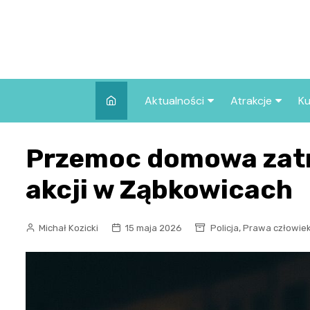
Skip
to
content
Aktualności
Atrakcje
Ku
Pozostałe
Najpopularniej
Przemoc domowa zatr
we Wrocławiu
Wszystkie wpisy
Co warto zob
akcji w Ząbkowicach
Wrocławiu?
,
Michał Kozicki
15 maja 2026
Policja
Prawa człowie