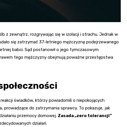
z zewnątrz, rozgrywając się w izolacji i strachu. Jednak w
ji, udało się zatrzymać 37-letniego mężczyznę podejrzewanego
letniej babci. Sąd postanowił o jego tymczasowym
 z prawem tego mężczyzny obejmują poważne przestępstwa
 społeczności
j reakcji świadków, którzy powiadomili o niepokojących
ia, prowadzące do zatrzymania sprawcy. To pokazuje, jak
wdziałaniu przemocy domowej.
Zasada „zero tolerancji”
zdecydowanych działań.