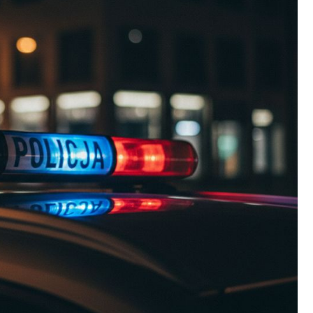
Fryzjer
Kino
Poczta